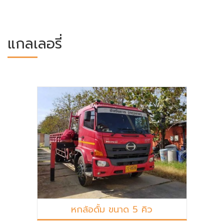
แกลเลอรี่
หกล้อดั้ม ขนาด 5 คิว