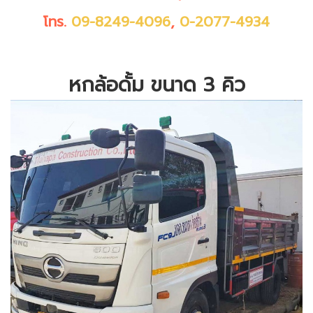
โทร.
09-8249-4096
,
0-2077-4934
หกล้อดั้ม ขนาด 3 คิว